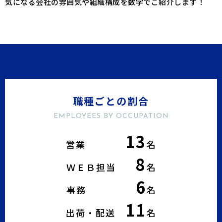
気になる会社の雰囲気や組織構成を数字でご紹介します！
職種ごとの割合
EMPLOYEES BY OCCUPATION
13
営業
名
8
ＷＥＢ担当
名
6
事務
名
11
出荷・配送
名